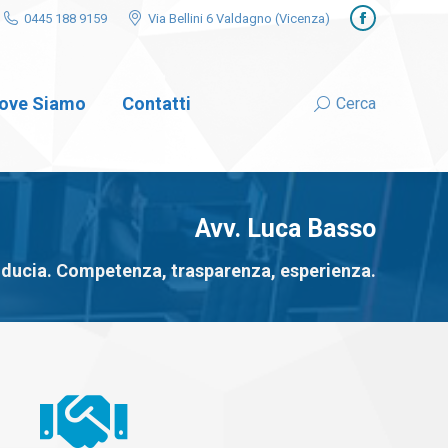
0445 188 9159
Via Bellini 6 Valdagno (Vicenza)
Facebook
ove Siamo
Contatti
Cerca
Search:
Avv. Luca Basso
 fiducia. Competenza, trasparenza, esperienza.