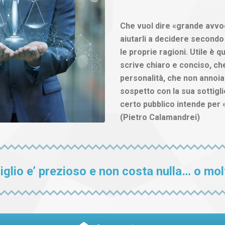
Che vuol dire «grande avvoc
aiutarli a decidere secondo g
le proprie ragioni. Utile è 
scrive chiaro e conciso, ch
personalità, che non annoia i
sospetto con la sua sottigli
certo pubblico intende per
(Pietro Calamandrei)
iglio e’ prezioso e non costa nulla… o mol