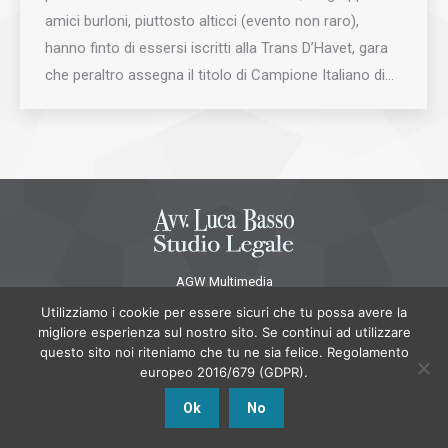
amici burloni, piuttosto alticci (evento non raro),
hanno finto di essersi iscritti alla Trans D’Havet, gara
che peraltro assegna il titolo di Campione Italiano di…
AGW Multimedia
Menu principale
Utilizziamo i cookie per essere sicuri che tu possa avere la
migliore esperienza sul nostro sito. Se continui ad utilizzare
questo sito noi riteniamo che tu ne sia felice. Regolamento
europeo 2016/679 (GDPR).
Ok
No