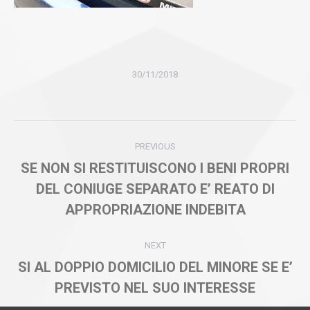
30/11/2018
Post
PREVIOUS
navigation
SE NON SI RESTITUISCONO I BENI PROPRI
DEL CONIUGE SEPARATO E’ REATO DI
Previous
post:
APPROPRIAZIONE INDEBITA
NEXT
SI AL DOPPIO DOMICILIO DEL MINORE SE E’
Next
PREVISTO NEL SUO INTERESSE
post: